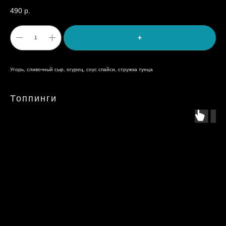
490
р.
+
Угорь, сливочный сыр, огурец, соус спайси, стружка тунца
Топпинги