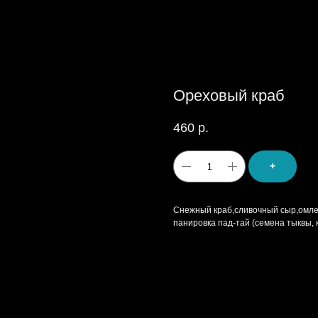
Ореховый краб
460
р.
+
Снежный краб,сливочный сыр,омлет 
панировка пад-тай (семена тыквы, к