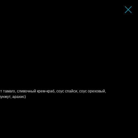
тамаго, сливочный крем-краб, соус спайси, соус ореховый,
унжут, арахис)